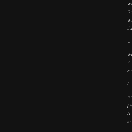
We
De
Wh
de
5.
We
Fo
ou
6.
Ho
pr
An
or