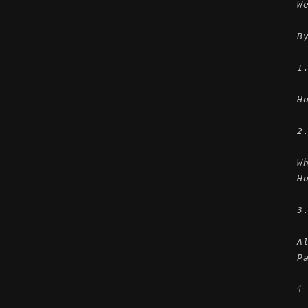
W
B
1.
H
2.
W
H
3
A
P
4.