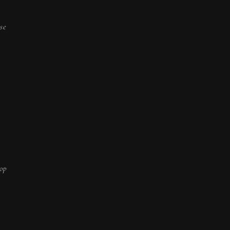
se
 op