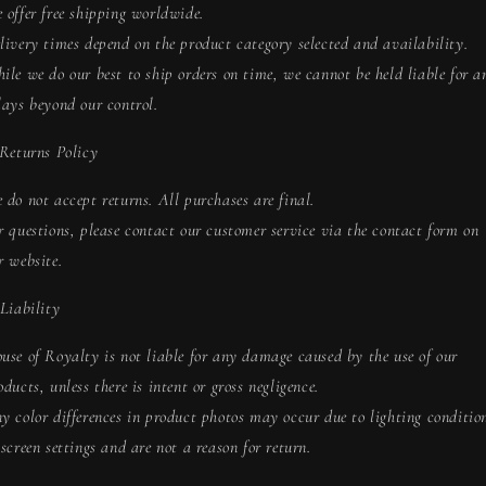
 offer free shipping worldwide.
livery times depend on the product category selected and availability.
ile we do our best to ship orders on time, we cannot be held liable for a
lays beyond our control.
 Returns Policy
 do not accept returns. All purchases are final.
r questions, please contact our customer service via the contact form on
r website.
 Liability
use of Royalty is not liable for any damage caused by the use of our
oducts, unless there is intent or gross negligence.
y color differences in product photos may occur due to lighting conditio
 screen settings and are not a reason for return.