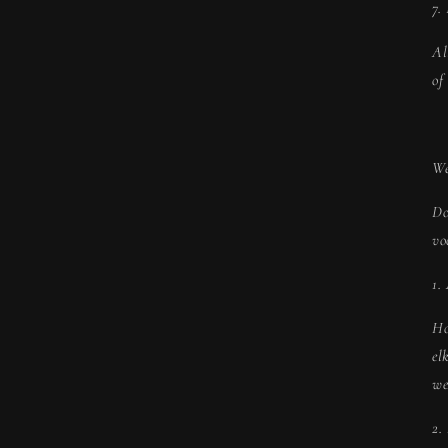
7.
Al
of
We
Do
vo
1.
Ho
el
we
2.